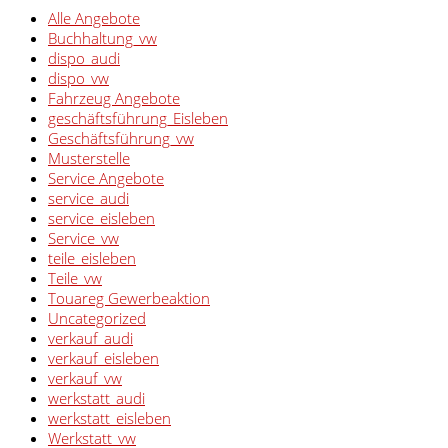
Alle Angebote
Buchhaltung_vw
dispo_audi
dispo_vw
Fahrzeug Angebote
geschäftsführung_Eisleben
Geschäftsführung_vw
Musterstelle
Service Angebote
service_audi
service_eisleben
Service_vw
teile_eisleben
Teile_vw
Touareg Gewerbeaktion
Uncategorized
verkauf_audi
verkauf_eisleben
verkauf_vw
werkstatt_audi
werkstatt_eisleben
Werkstatt_vw