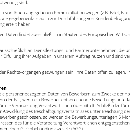
notwendig sind.
en von Ihnen angegebenen Kommunikationswegen (z.B. Brief, Fax, E
n sowie gegebenenfalls auch zur Durchführung von Kundenbefragunge
ng erteilt haben.
 Daten findet ausschließlich in Staaten des Europäischen Wirtsch
usschließlich an Dienstleistungs- und Partnerunternehmen, die u
Erfüllung ihrer Aufgaben in unserem Auftrag nutzen und sind ver
er Rechtsvorgängen gezwungen sein, Ihre Daten offen zu legen. 
ren
tet die personenbezogenen Daten von Bewerbern zum Zwecke der A
ann der Fall, wenn ein Bewerber entsprechende Bewerbungsunterla
ür die Verarbeitung Verantwortlichen übermittelt. Schließt der für 
Abwicklung des Beschäftigungsverhältnisses unter Beachtung der g
m Bewerber geschlossen, so werden die Bewerbungsunterlagen 6 M
eressen des für die Verarbeitung Verantwortlichen entgegenstehen. 
Allgemeinen Gleichbehandlungsgesetz (AGG).