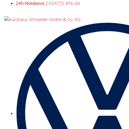
24h-Notdienst |
034772 856-66