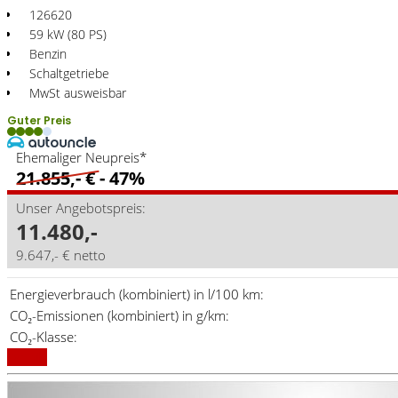
126620
59 kW (80 PS)
Benzin
Schaltgetriebe
MwSt ausweisbar
Guter Preis
Ehemaliger Neupreis*
21.855,- €
- 47%
Unser Angebotspreis:
11.480,-
9.647,- € netto
Energieverbrauch (kombiniert) in l/100 km:
CO₂-Emissionen (kombiniert) in g/km:
CO₂-Klasse:
Details