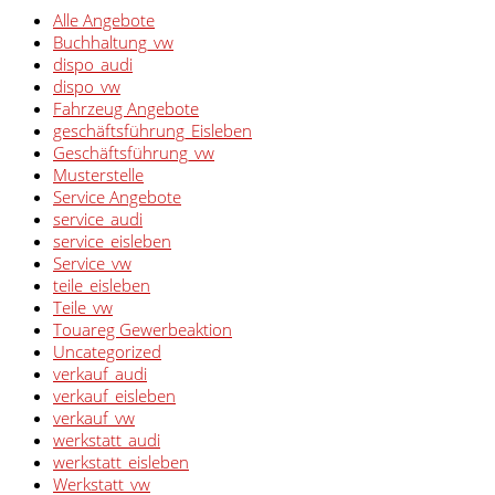
Alle Angebote
Buchhaltung_vw
dispo_audi
dispo_vw
Fahrzeug Angebote
geschäftsführung_Eisleben
Geschäftsführung_vw
Musterstelle
Service Angebote
service_audi
service_eisleben
Service_vw
teile_eisleben
Teile_vw
Touareg Gewerbeaktion
Uncategorized
verkauf_audi
verkauf_eisleben
verkauf_vw
werkstatt_audi
werkstatt_eisleben
Werkstatt_vw