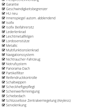
Garantie
Geschwindigkeitsbegrenzer
HU neu
Innenspiegel autom. abblendend
Isofix
Isofix Beifahrersitz
Lederlenkrad
Leichtmetallfelgen
Lordosenstütze
Metallic
Multifunktionslenkrad
Navigationssystem
Nichtraucher-Fahrzeug
Notrufsystem
Panorama-Dach
Partikelfilter
Reifendruckkontrolle
Schaltwippen
Scheckheftgepflegt
Scheinwerferreinigung
Schiebedach
Schlüssellose Zentralverriegelung (Keyless)
Servolenkung