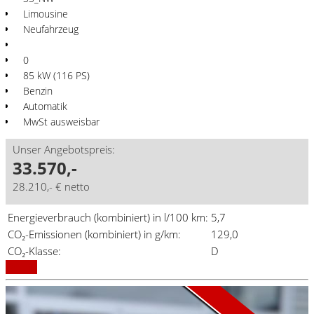
Limousine
Neufahrzeug
0
85 kW (116 PS)
Benzin
Automatik
MwSt ausweisbar
Unser Angebotspreis:
33.570,-
28.210,- € netto
Energieverbrauch (kombiniert) in l/100 km:
5,7
CO₂-Emissionen (kombiniert) in g/km:
129,0
Aktionsmodell
A1 Aktion
CO₂-Klasse:
D
Details