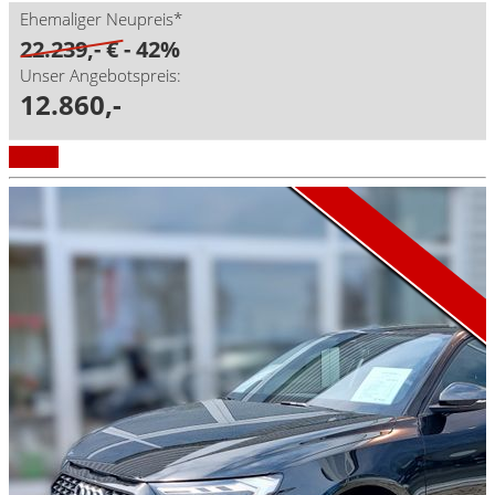
Ehemaliger Neupreis*
22.239,- €
- 42%
Unser Angebotspreis:
12.860,-
Aktionsmodell
A1 Aktion
Details