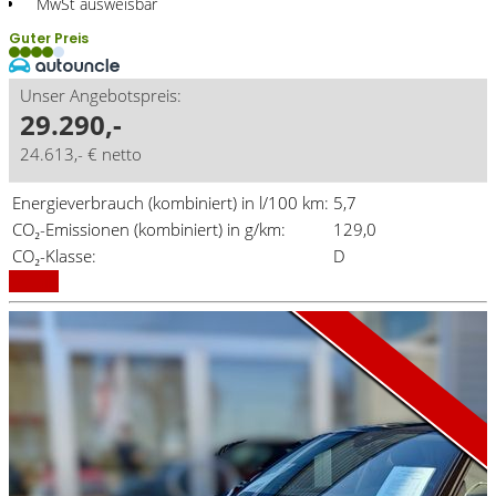
MwSt ausweisbar
Guter Preis
Unser Angebotspreis:
29.290,-
24.613,- € netto
Energieverbrauch (kombiniert) in l/100 km:
5,7
CO₂-Emissionen (kombiniert) in g/km:
129,0
Aktionsmodell
A1 Aktion
CO₂-Klasse:
D
Details