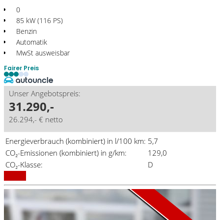
0
85 kW (116 PS)
Benzin
Automatik
MwSt ausweisbar
Fairer Preis
Unser Angebotspreis:
31.290,-
26.294,- € netto
Energieverbrauch (kombiniert) in l/100 km:
5,7
CO₂-Emissionen (kombiniert) in g/km:
129,0
Aktionsmodell
A1 Aktion
CO₂-Klasse:
D
Details