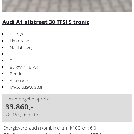
Audi A1 allstreet 30 TFSI S tronic
15_NW
Limousine
Neufahrzeug
0
85 kW (116 PS)
Benzin
Automatik
MwSt ausweisbar
Unser Angebotspreis:
33.860,-
28.454,- € netto
Energieverbrauch (kombiniert) in l/100 km:
6,0