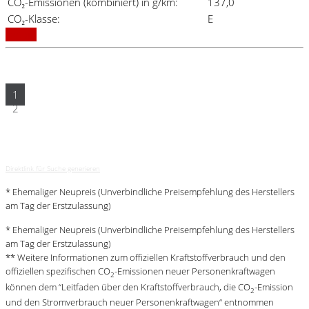
CO₂-Emissionen (kombiniert) in g/km:
137,0
CO₂-Klasse:
E
Details
1
2
Direktlink für Suche generieren
* Ehemaliger Neupreis (Unverbindliche Preisempfehlung des Herstellers
am Tag der Erstzulassung)
* Ehemaliger Neupreis (Unverbindliche Preisempfehlung des Herstellers
am Tag der Erstzulassung)
** Weitere Informationen zum offiziellen Kraftstoffverbrauch und den
offiziellen spezifischen CO
-Emissionen neuer Personenkraftwagen
2
können dem “Leitfaden über den Kraftstoffverbrauch, die CO
-Emission
2
und den Stromverbrauch neuer Personenkraftwagen“ entnommen