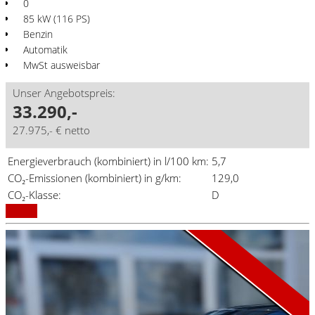
0
85 kW (116 PS)
Benzin
Automatik
MwSt ausweisbar
Unser Angebotspreis:
33.290,-
27.975,- € netto
Energieverbrauch (kombiniert) in l/100 km:
5,7
CO₂-Emissionen (kombiniert) in g/km:
129,0
Aktionsmodell
A1 Aktion
CO₂-Klasse:
D
Details