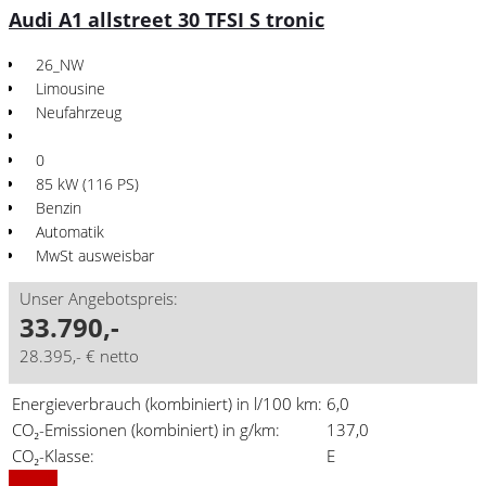
Audi A1 allstreet 30 TFSI S tronic
26_NW
Limousine
Neufahrzeug
0
85 kW (116 PS)
Benzin
Automatik
MwSt ausweisbar
Unser Angebotspreis:
33.790,-
28.395,- € netto
Energieverbrauch (kombiniert) in l/100 km:
6,0
CO₂-Emissionen (kombiniert) in g/km:
137,0
Aktionsmodell
A1 Aktion
CO₂-Klasse:
E
Details