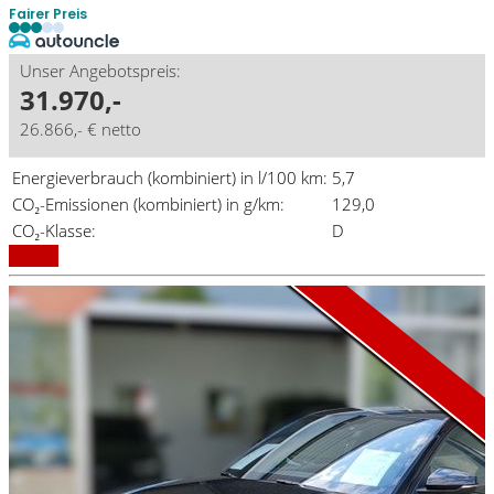
Fairer Preis
Unser Angebotspreis:
31.970,-
26.866,- € netto
Energieverbrauch (kombiniert) in l/100 km:
5,7
CO₂-Emissionen (kombiniert) in g/km:
129,0
Aktionsmodell
A1 Aktion
CO₂-Klasse:
D
Details