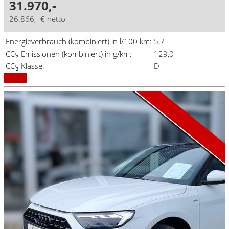
31.970,-
26.866,- € netto
Energieverbrauch (kombiniert) in l/100 km:
5,7
CO₂-Emissionen (kombiniert) in g/km:
129,0
Aktionsmodell
A1 Aktion
CO₂-Klasse:
D
Details