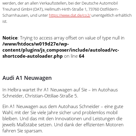
werden, der an allen Verkaufsstellen, bei der Deutsche Automobil
Treuhand GmbH (DAT), Hellmuth-Hirth-Straße 1, 73760 Ostfildern-
Scharnhausen, und unter
https://www.dat.de/co2/
unentgeltlich erhältlich
ist.
Notice
: Trying to access array offset on value of type null in
/www/htdocs/w019d27e/wp-
content/plugins/js_composer/include/autoload/vc-
shortcode-autoloader.php
on line
64
Audi A1 Neuwagen
In Helbra wartet Ihr A1 Neuwagen auf Sie – im Autohaus
Schneider, Christian-Ottiliae-Straße 5.
Ein A1 Neuwagen aus dem Autohaus Schneider – eine gute
Wahl, mit der Sie viele Jahre sicher und problemlos mobil
bleiben. Und das mit den Innovationen und Leistungen die
jeweils Maßstäbe setzen. Und dank der effizienten Motoren
fahren Sie sparsam.