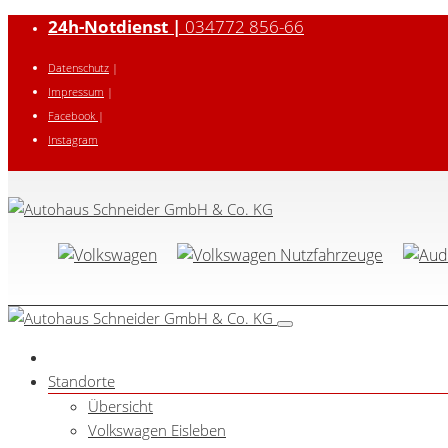
24h-Notdienst |
034772 856-66
Datenschutz
|
Impressum
|
Facebook
|
Instagram
Standorte
Übersicht
Volkswagen Eisleben