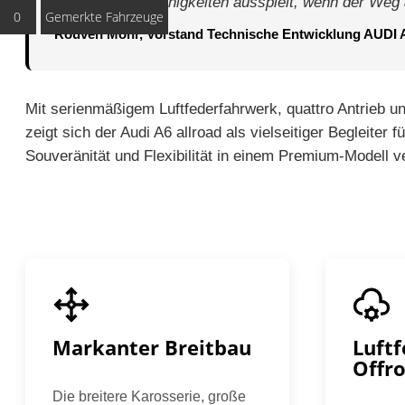
seine Offroad-Fähigkeiten ausspielt, wenn der Weg 
0
Gemerkte Fahrzeuge
Rouven Mohr, Vorstand Technische Entwicklung AUDI
Mit serienmäßigem Luftfederfahrwerk, quattro Antrieb un
zeigt sich der Audi A6 allroad als vielseitiger Begleiter fü
Souveränität und Flexibilität in einem Premium-Modell 
Markanter Breitbau
Luft
Offr
Die breitere Karosserie, große