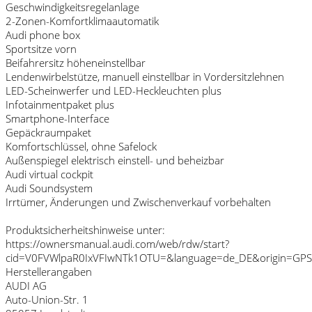
Geschwindigkeitsregelanlage
2-Zonen-Komfortklimaautomatik
Audi phone box
Sportsitze vorn
Beifahrersitz höheneinstellbar
Lendenwirbelstütze, manuell einstellbar in Vordersitzlehnen
LED-Scheinwerfer und LED-Heckleuchten plus
Infotainmentpaket plus
Smartphone-Interface
Gepäckraumpaket
Komfortschlüssel, ohne Safelock
Außenspiegel elektrisch einstell- und beheizbar
Audi virtual cockpit
Audi Soundsystem
Irrtümer, Änderungen und Zwischenverkauf vorbehalten
Produktsicherheitshinweise unter:
https://ownersmanual.audi.com/web/rdw/start?
cid=V0FVWlpaR0IxVFIwNTk1OTU=&language=de_DE&origin=GP
Herstellerangaben
AUDI AG
Auto-Union-Str. 1