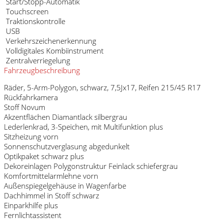
Start/Stopp-Automatik
Touchscreen
Traktionskontrolle
USB
Verkehrszeichenerkennung
Volldigitales Kombiinstrument
Zentralverriegelung
Fahrzeugbeschreibung
Räder, 5-Arm-Polygon, schwarz, 7,5Jx17, Reifen 215/45 R17
Rückfahrkamera
Stoff Novum
Akzentflächen Diamantlack silbergrau
Lederlenkrad, 3-Speichen, mit Multifunktion plus
Sitzheizung vorn
Sonnenschutzverglasung abgedunkelt
Optikpaket schwarz plus
Dekoreinlagen Polygonstruktur Feinlack schiefergrau
Komfortmittelarmlehne vorn
Außenspiegelgehäuse in Wagenfarbe
Dachhimmel in Stoff schwarz
Einparkhilfe plus
Fernlichtassistent