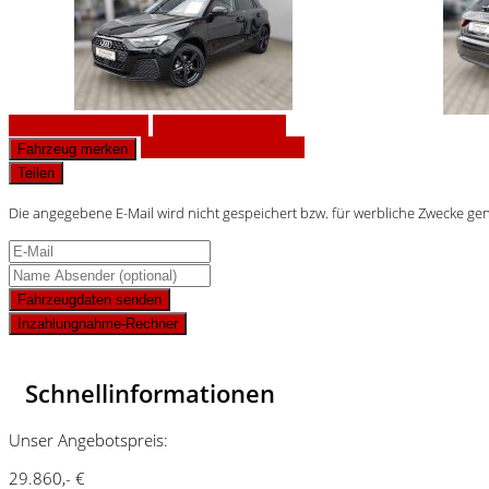
Fahrzeug anfragen
Fahrzeug drucken
Finanzierungsangebot
Fahrzeug merken
Teilen
Die angegebene E-Mail wird nicht gespeichert bzw. für werbliche Zwecke ge
Fahrzeugdaten senden
Inzahlungnahme-Rechner
Schnellinformationen
Unser Angebotspreis:
29.860,- €